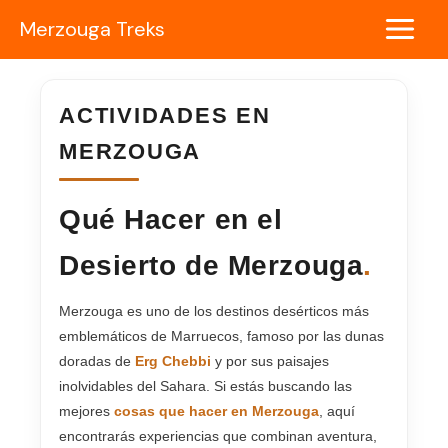
Ir
Merzouga Treks
al
Main
contenido
Menu
ACTIVIDADES EN
MERZOUGA
Qué Hacer en el
Desierto de Merzouga
.
Merzouga es uno de los destinos desérticos más
emblemáticos de Marruecos, famoso por las dunas
doradas de
Erg Chebbi
y por sus paisajes
inolvidables del Sahara. Si estás buscando las
mejores
cosas que hacer en Merzouga
, aquí
encontrarás experiencias que combinan aventura,