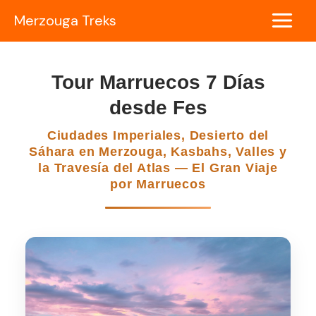
Ir
Merzouga Treks
al
Main
contenido
Menu
Tour Marruecos 7 Días
desde Fes
Ciudades Imperiales, Desierto del
Sáhara en Merzouga, Kasbahs, Valles y
la Travesía del Atlas — El Gran Viaje
por Marruecos