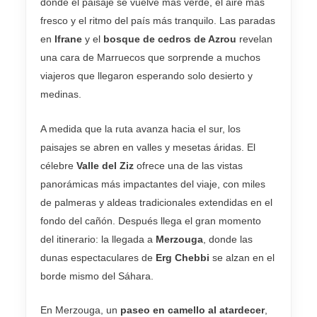
donde el paisaje se vuelve más verde, el aire más
fresco y el ritmo del país más tranquilo. Las paradas
en
Ifrane
y el
bosque de cedros de Azrou
revelan
una cara de Marruecos que sorprende a muchos
viajeros que llegaron esperando solo desierto y
medinas.
A medida que la ruta avanza hacia el sur, los
paisajes se abren en valles y mesetas áridas. El
célebre
Valle del Ziz
ofrece una de las vistas
panorámicas más impactantes del viaje, con miles
de palmeras y aldeas tradicionales extendidas en el
fondo del cañón. Después llega el gran momento
del itinerario: la llegada a
Merzouga
, donde las
dunas espectaculares de
Erg Chebbi
se alzan en el
borde mismo del Sáhara.
En Merzouga, un
paseo en camello al atardecer
,