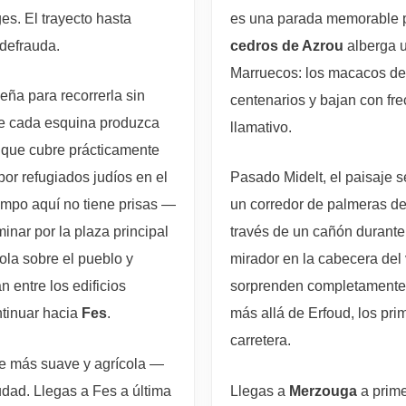
ges. El trayecto hasta
es una parada memorable pa
defrauda.
cedros de Azrou
alberga u
Marruecos: los macacos de 
ña para recorrerla sin
centenarios y bajan con fre
que cada esquina produzca
llamativo.
 que cubre prácticamente
por refugiados judíos en el
Pasado Midelt, el paisaje s
empo aquí no tiene prisas —
un corredor de palmeras de 
nar por la plaza principal
través de un cañón durante
la sobre el pueblo y
mirador en la cabecera del
 entre los edificios
sorprenden completamente d
ntinuar hacia
Fes
.
más allá de Erfoud, los pri
carretera.
je más suave y agrícola —
iudad. Llegas a Fes a última
Llegas a
Merzouga
a prime