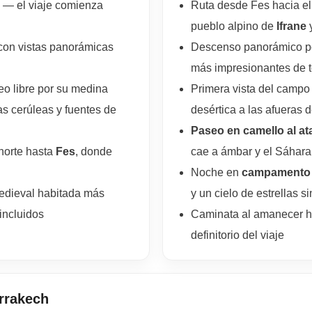
l — el viaje comienza
Ruta desde Fes hacia el
pueblo alpino de
Ifrane
y
 con vistas panorámicas
Descenso panorámico p
más impresionantes de 
o libre por su medina
Primera vista del camp
as cerúleas y fuentes de
desértica a las afueras
Paseo en camello al at
 norte hasta
Fes
, donde
cae a ámbar y el Sáhara
Noche en
campamento 
medieval habitada más
y un cielo de estrellas s
incluidos
Caminata al amanecer h
definitorio del viaje
rrakech