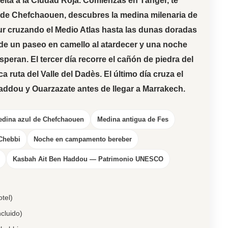
uelta a la Ciudad Roja. Comienzas en
Tánger
, te
s de
Chefchaouen
, descubres la medina milenaria de
ur cruzando el
Medio Atlas
hasta las dunas doradas
de un paseo en camello al atardecer y una noche
esperan. El tercer día recorre el cañón de piedra del
ca ruta del
Valle del Dadès
. El último día cruza el
Haddou
y
Ouarzazate
antes de llegar a
Marrakech
.
dina azul de Chefchaouen
Medina antigua de Fes
 Chebbi
Noche en campamento bereber
Kasbah Ait Ben Haddou — Patrimonio UNESCO
tel)
cluido)