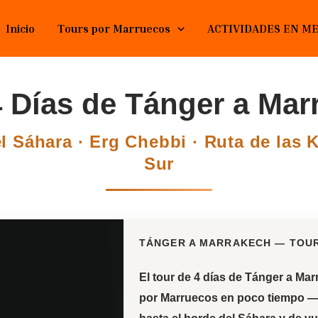
Inicio
Tours por Marruecos
ACTIVIDADES EN M
4 Días de Tánger a Mar
el Sáhara · Erg Chebbi · Ruta de las
Sur
TÁNGER A MARRAKECH — TOUR
El
tour de 4 días de Tánger a Ma
por Marruecos en poco tiempo — 