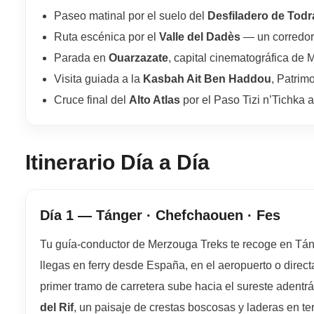
Paseo matinal por el suelo del
Desfiladero de Todr
Ruta escénica por el
Valle del Dadès
— un corredor 
Parada en
Ouarzazate
, capital cinematográfica de 
Visita guiada a la
Kasbah Ait Ben Haddou
, Patrim
Cruce final del
Alto Atlas
por el Paso Tizi n’Tichka
Itinerario Día a Día
Día 1 — Tánger · Chefchaouen · Fes
Tu guía-conductor de Merzouga Treks te recoge en Tán
llegas en ferry desde España, en el aeropuerto o direct
primer tramo de carretera sube hacia el sureste adent
del Rif
, un paisaje de crestas boscosas y laderas en te