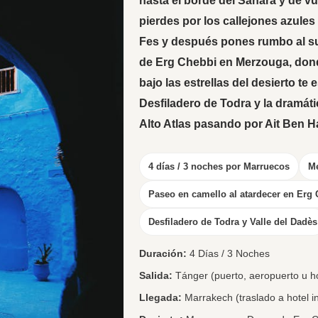
hasta el borde del Sáhara y de v
pierdes por los callejones azule
Fes
y después pones rumbo al s
de
Erg Chebbi en Merzouga
, don
bajo las estrellas del desierto te 
Desfiladero de Todra
y la dramáti
Alto Atlas
pasando por
Ait Ben 
4 días / 3 noches por Marruecos
Me
Paseo en camello al atardecer en Erg
Desfiladero de Todra y Valle del Dadès
Duración:
4 Días / 3 Noches
Salida:
Tánger (puerto, aeropuerto u ho
Llegada:
Marrakech (traslado a hotel in