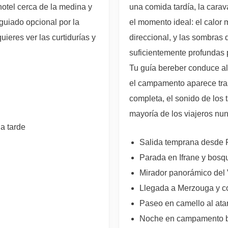
 hotel cerca de la medina y
una comida tardía, la cara
guiado opcional por la
el momento ideal: el calor 
ieres ver las curtidurías y
direccional, y las sombras 
suficientemente profundas 
Tu guía bereber conduce a
el campamento aparece tras
completa, el sonido de los 
mayoría de los viajeros nun
a tarde
Salida temprana desde F
Parada en Ifrane y bosq
Mirador panorámico del V
Llegada a Merzouga y c
Paseo en camello al ata
Noche en campamento b